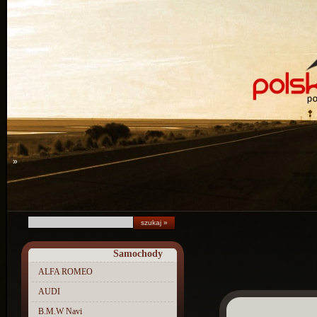
»
Samochody
ALFA ROMEO
AUDI
B.M.W Navi