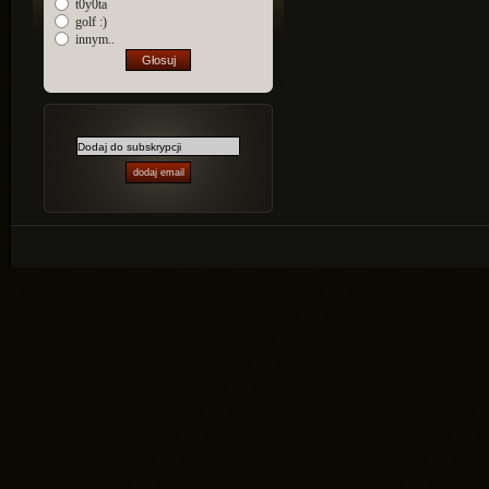
t0y0ta
golf :)
innym..