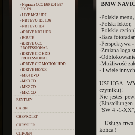
BMW NAVIGAT
Naprawa CCC E60 E61 E87
E90 E91
LIVE MGU ID7
-Polskie menu,
NBT EVO ID5 ID6
-Polski lektor,
NBT EVO ID4
-Polskie czcionki
iDRIVE NBT HDD
-Baza fotorada
ROUTE
-Perspektywa 
iDRIVE CCC
PROFESSIONAL
-Zmiana loga st
iDRIVE CIC HDD
-Odblokowanie
PROFESSIONAL
-Możliwość zak
iDRIVE CIC MOTION HDD
- i wiele innych
iDRIVE E65/E66
MK4 DVD
MK3 CD
USŁUGA WY
MK2 CD
czytniku)!
MK1 CD
Nie jesteś pe
BENTLEY
(Einstellunge
CARIN
"SW 4 -1-XX",
CHEVROLET
Usługa trwa o
CHRYSLER
końca !
CITROEN