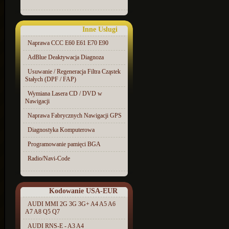
Inne Uslugi
Naprawa CCC E60 E61 E70 E90
AdBlue Deaktywacja Diagnoza
Usuwanie / Regeneracja Filtra Cząstek
Stałych (DPF / FAP)
Wymiana Lasera CD / DVD w
Nawigacji
Naprawa Fabrycznych Nawigacji GPS
Diagnostyka Komputerowa
Programowanie pamięci BGA
Radio/Navi-Code
Kodowanie USA-EUR
AUDI MMI 2G 3G 3G+ A4 A5 A6
A7 A8 Q5 Q7
AUDI RNS-E - A3 A4