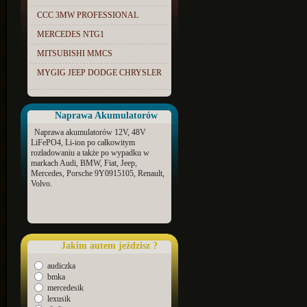
CCC 3MW PROFESSIONAL
MERCEDES NTG1
MITSUBISHI MMCS
MYGIG JEEP DODGE CHRYSLER
Naprawa Akumulatorów
Naprawa akumulatorów 12V, 48V
LiFePO4, Li-ion po całkowitym
rozładowaniu a także po wypadku w
markach Audi, BMW, Fiat, Jeep,
Mercedes, Porsche 9Y0915105, Renault,
Volvo.
Jakim autem jeździsz ?
audiczka
bmka
mercedesik
lexusik