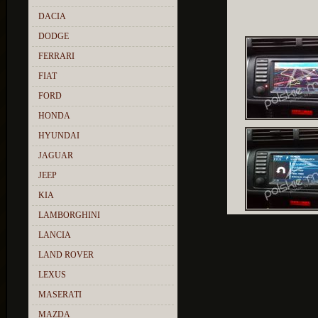
DACIA
DODGE
FERRARI
FIAT
FORD
HONDA
HYUNDAI
JAGUAR
JEEP
KIA
LAMBORGHINI
LANCIA
LAND ROVER
LEXUS
MASERATI
MAZDA