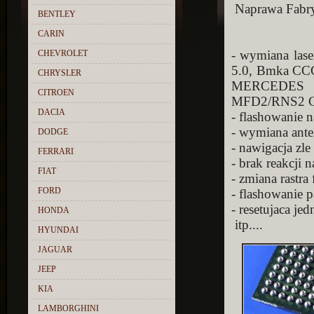
Naprawa Fabry
BENTLEY
CARIN
- wymiana la
CHEVROLET
5.0, Bmka CCC
CHRYSLER
MERCEDES 
CITROEN
MFD2/RNS2 C
DACIA
- flashowanie 
- wymiana ant
DODGE
- nawigacja zle
FERRARI
- brak reakcji 
FIAT
- zmiana rastra 
FORD
- flashowanie
- resetujaca je
HONDA
itp....
HYUNDAI
JAGUAR
JEEP
KIA
LAMBORGHINI