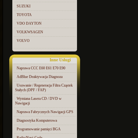
SUZUKI
TOYOTA
VDO DAYTON
VOLKWSAGEN
VOLVO
Inne Uslugi
Naprawa CCC E60 E61 E70 E90
AdBlue Deaktywacja Diagnoza
Usuwanie / Regeneracja Filtra Cząstek
Stałych (DPF / FAP)
Wymiana Lasera CD / DVD w
Nawigacji
Naprawa Fabrycznych Nawigacji GPS
Diagnostyka Komputerowa
Programowanie pamięci BGA
Radio/Navi-Code