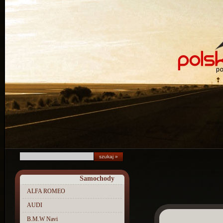
Samochody
ALFA ROMEO
AUDI
B.M.W Navi