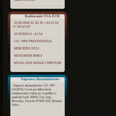
Kodowanie USA-EUR
AUDI MMI 2G 3G 3G+ A4 A5 A6
A7 A8 Q5 Q7
AUDI RNS-E - A3 A4
CCC 3MW PROFESSIONAL
MERCEDES NTG1
MITSUBISHI MMCS
MYGIG JEEP DODGE CHRYSLER
Naprawa Akumulatorów
Naprawa akumulatorów 12V, 48V
LiFePO4, Li-ion po całkowitym
rozładowaniu a także po wypadku w
markach Audi, BMW, Fiat, Jeep,
Mercedes, Porsche 9Y0915105, Renault,
Volvo.