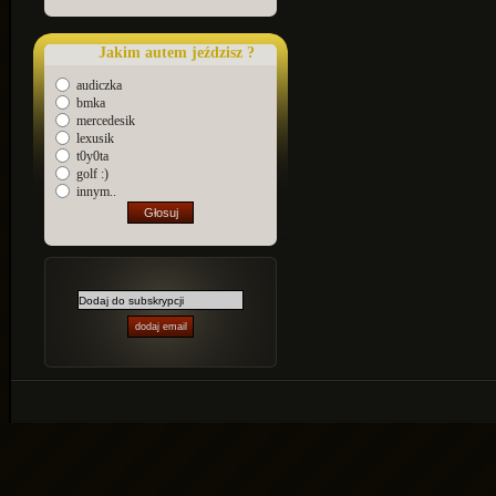
Jakim autem jeździsz ?
audiczka
bmka
mercedesik
lexusik
t0y0ta
golf :)
innym..