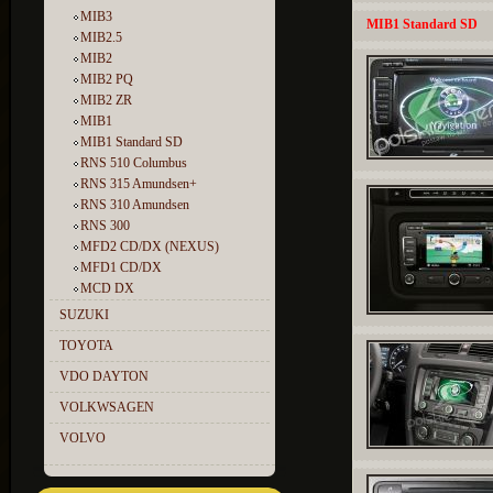
MIB3
MIB1 Standard SD
MIB2.5
MIB2
MIB2 PQ
MIB2 ZR
MIB1
MIB1 Standard SD
RNS 510 Columbus
RNS 315 Amundsen+
RNS 310 Amundsen
RNS 300
MFD2 CD/DX (NEXUS)
MFD1 CD/DX
MCD DX
SUZUKI
TOYOTA
VDO DAYTON
VOLKWSAGEN
VOLVO