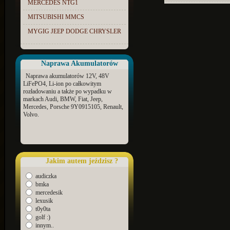
MERCEDES NTG1
MITSUBISHI MMCS
MYGIG JEEP DODGE CHRYSLER
Naprawa Akumulatorów
Naprawa akumulatorów 12V, 48V
LiFePO4, Li-ion po całkowitym
rozładowaniu a także po wypadku w
markach Audi, BMW, Fiat, Jeep,
Mercedes, Porsche 9Y0915105, Renault,
Volvo.
Jakim autem jeździsz ?
audiczka
bmka
mercedesik
lexusik
t0y0ta
golf :)
innym..