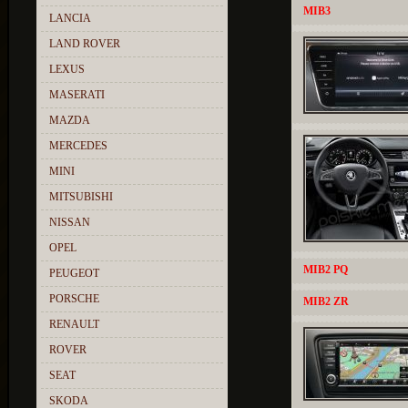
MIB3
LANCIA
LAND ROVER
LEXUS
MASERATI
MAZDA
MERCEDES
MINI
MITSUBISHI
NISSAN
OPEL
MIB2 PQ
PEUGEOT
PORSCHE
MIB2 ZR
RENAULT
ROVER
SEAT
SKODA