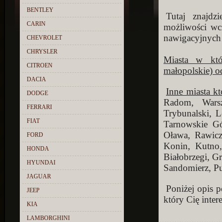
BENTLEY
Tutaj znajd
CARIN
możliwości wc
nawigacyjnych 
CHEVROLET
CHRYSLER
Miasta w kt
CITROEN
małopolskie) o
DACIA
Inne miasta k
DODGE
Radom, Wars
FERRARI
Trybunalski, 
FIAT
Tarnowskie Gó
Oława, Rawicz
FORD
Konin, Kutno
HONDA
Białobrzegi, G
HYUNDAI
Sandomierz, P
JAGUAR
Poniżej opis 
JEEP
który Cię intere
KIA
LAMBORGHINI