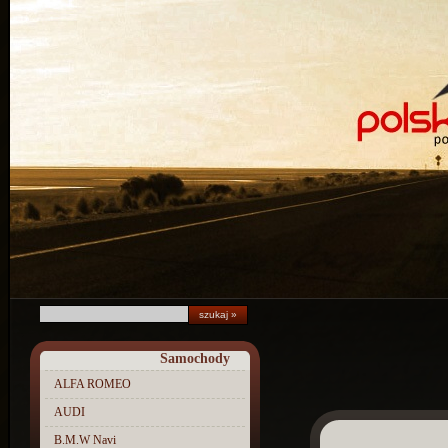
Samochody
ALFA ROMEO
AUDI
B.M.W Navi