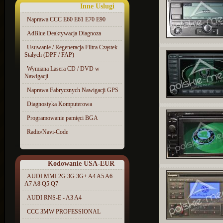
Inne Uslugi
Naprawa CCC E60 E61 E70 E90
AdBlue Deaktywacja Diagnoza
Usuwanie / Regeneracja Filtra Cząstek
Stałych (DPF / FAP)
Wymiana Lasera CD / DVD w
Nawigacji
Naprawa Fabrycznych Nawigacji GPS
Diagnostyka Komputerowa
Programowanie pamięci BGA
Radio/Navi-Code
Kodowanie USA-EUR
AUDI MMI 2G 3G 3G+ A4 A5 A6
A7 A8 Q5 Q7
AUDI RNS-E - A3 A4
CCC 3MW PROFESSIONAL