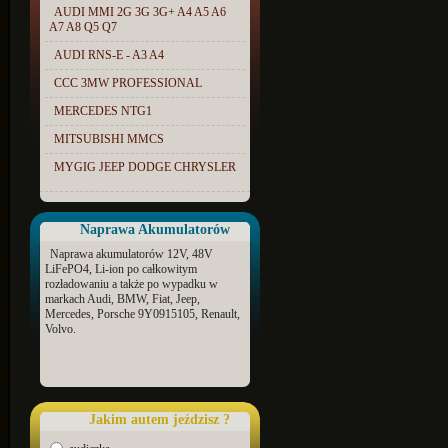
AUDI MMI 2G 3G 3G+ A4 A5 A6
A7 A8 Q5 Q7
AUDI RNS-E - A3 A4
CCC 3MW PROFESSIONAL
MERCEDES NTG1
MITSUBISHI MMCS
MYGIG JEEP DODGE CHRYSLER
Naprawa Akumulatorów
Naprawa akumulatorów 12V, 48V
LiFePO4, Li-ion po całkowitym
rozładowaniu a także po wypadku w
markach Audi, BMW, Fiat, Jeep,
Mercedes, Porsche 9Y0915105, Renault,
Volvo.
Jakim autem jeździsz ?