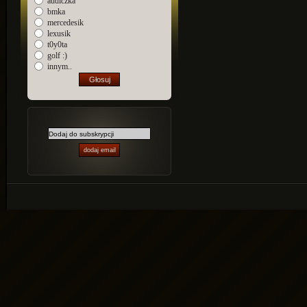
audiczka
bmka
mercedesik
lexusik
t0y0ta
golf :)
innym..