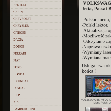
VOLKSWAGEN 
BENTLEY
Jetta, Passat 
CARIN
-Polskie menu,
CHEVROLET
-Polski lektor,
CHRYSLER
-Aktualizacja 
CITROEN
-Możliwość zak
DACIA
-Odczytanie z
-Naprawa usz
DODGE
-Wymiany laser
FERRARI
-Wymiana matryc
FIAT
Usługa trwa ok
FORD
końca !
HONDA
HYUNDAI
JAGUAR
JEEP
VOLSKWAGEN MFD2 CD 
KIA
Menu Polski L
LAMBORGHINI