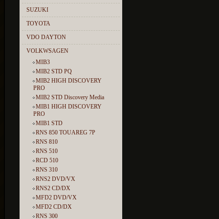
SUZUKI
TOYOTA
VDO DAYTON
VOLKWSAGEN
MIB3
MIB2 STD PQ
MIB2 HIGH DISCOVERY
PRO
MIB2 STD Discovery Media
MIB1 HIGH DISCOVERY
PRO
MIB1 STD
RNS 850 TOUAREG 7P
RNS 810
RNS 510
RCD 510
RNS 310
RNS2 DVD/VX
RNS2 CD/DX
MFD2 DVD/VX
MFD2 CD/DX
RNS 300