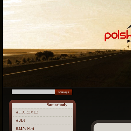
Samochody
ALFA ROMEO
AUDI
B.M.W Navi